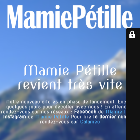
Mamie Pétille
revient très vite
Notre nouveau site es en phase de lancement. Encore
quelques jours pour décoller avec nous ! En attendant
rendez-vous sur nos réseaux :
Facebook
de
Mamie Pétille
Instagram
de
Mamie Pétille
Pour lire
le dernier numéro
,
rendez-vous sur
Calaméo