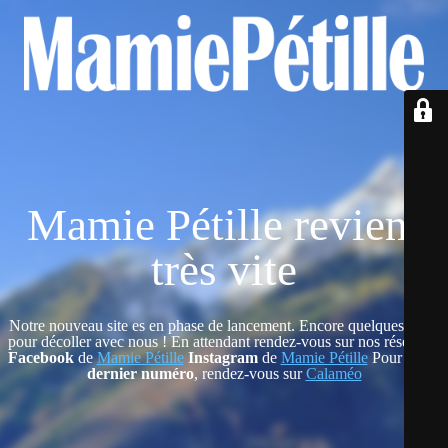
Mamie Pétille revient
très vite
Notre nouveau site es en phase de lancement. Encore quelques jours
pour décoller avec nous ! En attendant rendez-vous sur nos réseaux :
Facebook
de
Mamie Pétille
Instagram
de
Mamie Pétille
Pour lire
le
dernier numéro
, rendez-vous sur
Calaméo