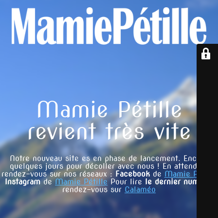
Mamie Pétille
revient très vite
Notre nouveau site es en phase de lancement. Encore
quelques jours pour décoller avec nous ! En attendant
rendez-vous sur nos réseaux :
Facebook
de
Mamie Pétille
Instagram
de
Mamie Pétille
Pour lire
le dernier numéro
,
rendez-vous sur
Calaméo